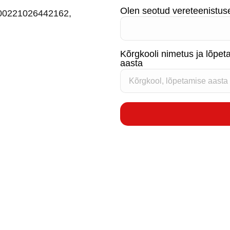
Olen seotud vereteenistus
200221026442162,
Kõrgkooli nimetus ja lõpet
aasta