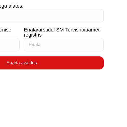
ega alates:
amise
Eriala/arstidel SM Tervishoiuameti
registris
Saada avaldus