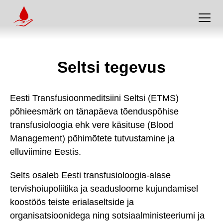
Seltsi tegevus
Eesti Transfusioonmeditsiini Seltsi (ETMS)
põhieesmärk on tänapäeva tõenduspõhise
transfusioloogia ehk vere käsituse (Blood
Management) põhimõtete tutvustamine ja
elluviimine Eestis.
Selts osaleb Eesti transfusioloogia-alase
tervishoiupoliitika ja seadusloome kujundamisel
koostöös teiste erialaseltside ja
organisatsioonidega ning sotsiaalministeeriumi ja