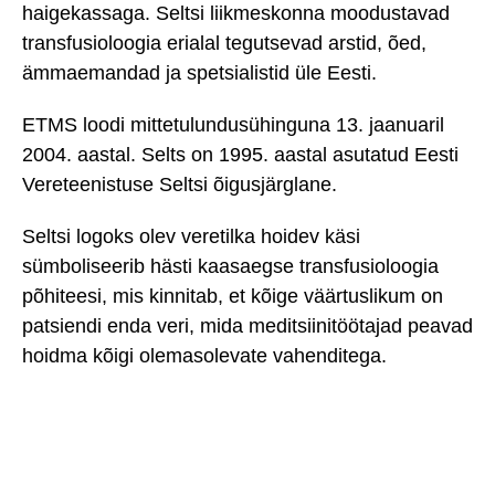
haigekassaga. Seltsi liikmeskonna moodustavad
transfusioloogia erialal tegutsevad arstid, õed,
ämmaemandad ja spetsialistid üle Eesti.
ETMS loodi mittetulundusühinguna 13. jaanuaril
2004. aastal. Selts on 1995. aastal asutatud Eesti
Vereteenistuse Seltsi õigusjärglane.
Seltsi logoks olev veretilka hoidev käsi
sümboliseerib hästi kaasaegse transfusioloogia
põhiteesi, mis kinnitab, et kõige väärtuslikum on
patsiendi enda veri, mida meditsiinitöötajad peavad
hoidma kõigi olemasolevate vahenditega.