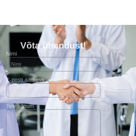
Võta ühendust!
Nimi
E-posti aadress
Teie sõnum