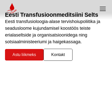
Eesti Transfusioonmeditsiini Selts
Eesti transfusioloogia-alase tervishoiupoliitika ja
seadusloome kujundamisel koostöös teiste
erialaseltside ja organisatsioonidega ning
sotsiaalministeeriumi ja haigekassaga.
Astu liikmeks
Kontakt