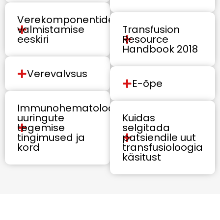
Verekomponentide
valmistamise
Transfusion
eeskiri
Resource
Handbook 2018
Verevalvsus
E-õpe
Immunohematoloogiliste
uuringute
Kuidas
tegemise
selgitada
tingimused ja
patsiendile uut
kord
transfusioloogia
käsitust