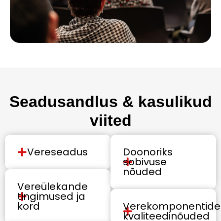
Seadusandlus & kasulikud
viited
Vereseadus
Doonoriks
sobivuse
nõuded
Vereülekande
tingimused ja
kord
Verekomponentide
kvaliteedinõuded