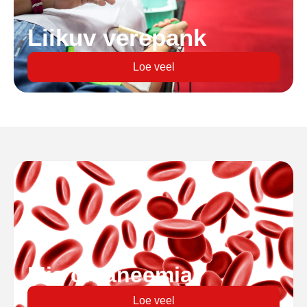
Liikuv verepank
Loe veel
Mis on aneemia?
Loe veel