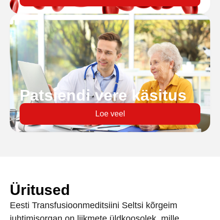
Patsiendi vere käsitus
Loe veel
Üritused
Eesti Transfusioonmeditsiini Seltsi kõrgeim
juhtimisorgan on liikmete üldkoosolek, mille