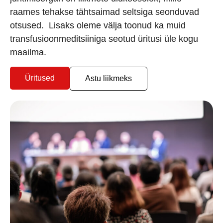
raames tehakse tähtsaimad seltsiga seonduvad
otsused. Lisaks oleme välja toonud ka muid
transfusioonmeditsiiniga seotud üritusi üle kogu
maailma.
Üritused
Astu liikmeks