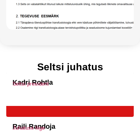
Seltsi juhatus
Kadri Rohtla
Seltsi president
Raili Randoja
Juhatuse liige