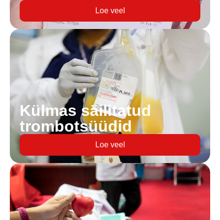
Loe veel
Külmas säilitatud
trombotsüüdid
Loe veel