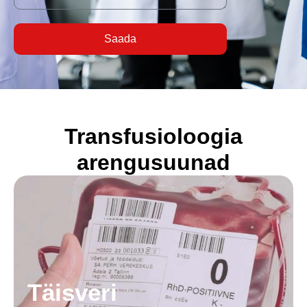
Saada
Transfusioloogia
arengusuunad
Täisveri