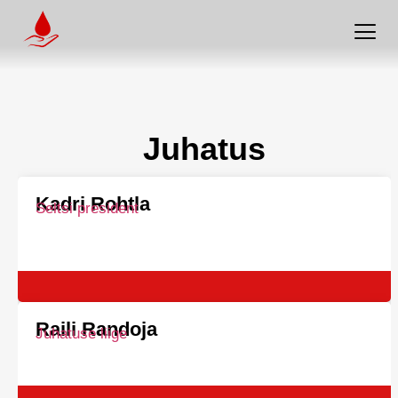
Juhatus
Kadri Rohtla
Seltsi president
Raili Randoja
Juhatuse liige