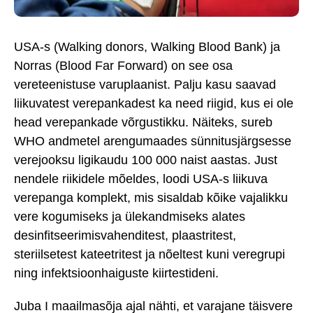
USA-s (Walking donors, Walking Blood Bank) ja
Norras (Blood Far Forward) on see osa
vereteenistuse varuplaanist. Palju kasu saavad
liikuvatest verepankadest ka need riigid, kus ei ole
head verepankade võrgustikku. Näiteks, sureb
WHO andmetel arengumaades sünnitusjärgsesse
verejooksu ligikaudu 100 000 naist aastas. Just
nendele riikidele mõeldes, loodi USA-s liikuva
verepanga komplekt, mis sisaldab kõike vajalikku
vere kogumiseks ja ülekandmiseks alates
desinfitseerimisvahenditest, plaastritest,
steriilsetest kateetritest ja nõeltest kuni veregrupi
ning infektsioonhaiguste kiirtestideni.
Juba I maailmasõja ajal nähti, et varajane täisvere