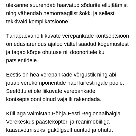
ülekanne suurendab haavatud sõdurite ellujäämist
ning vähendab hemorraagilist šokki ja sellest
tekkivaid komplikatsioone.
Tänapäevane liikuvate verepankade kontseptsioon
on edasiarendus ajaloo vältel saadud kogemustest
ja tagab kõrge ohutuse nii doonoritele kui
patsientidele.
Eestis on hea verepankade võrgustik ning abi
jõuab verekomponentide näol kiiresti igale poole.
Seetõttu ei ole liikuvate verepankade
kontseptsiooni olnud vajalik rakendada.
Küll aga valmistab Põhja-Eesti Regionaalhaigla
Verekeskus päästekopteri ja reanimobiiliga
kaasavõtmiseks igakülgselt uuritud ja ohutut