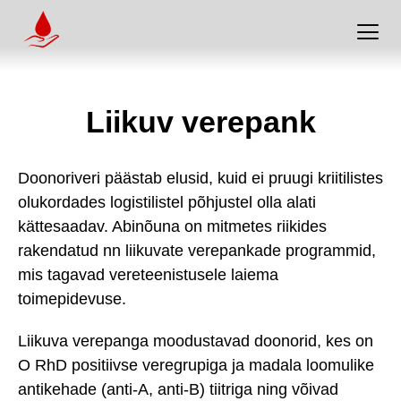
Liikuv verepank
Doonoriveri päästab elusid, kuid ei pruugi kriitilistes
olukordades logistilistel põhjustel olla alati
kättesaadav. Abinõuna on mitmetes riikides
rakendatud nn liikuvate verepankade programmid,
mis tagavad vereteenistusele laiema
toimepidevuse.
Liikuva verepanga moodustavad doonorid, kes on
O RhD positiivse veregrupiga ja madala loomulike
antikehade (anti-A, anti-B) tiitriga ning võivad