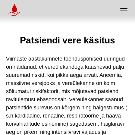
Patsiendi vere käsitus
Viimaste aastakümnete tõenduspõhised uuringud
on näidanud, et vereülekandega kaasnevad palju
suuremad riskid, kui pikka aega arvati. Aneemia,
massiivne verejooks ja vereülekanne on kolm
sõltumatut riskifaktorit, mis mõjutavad patsiendi
ravitulemust ebasoodsalt. Vereülekannet saanud
patsientide surevus on kõrgem ning haigestumus (
s.h kardiaalne, renaalne, respiratoorne ja haava
kõrvalnähtude esinemine) sagedasem, haiglaravi
aeg on pikem ning intensiivravi vajadus ja