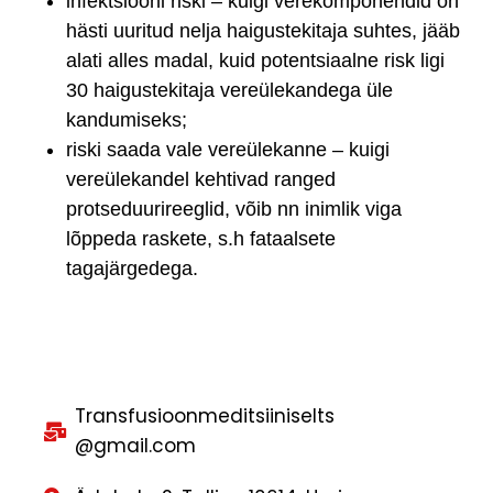
infektsiooni riski – kuigi verekomponendid on
hästi uuritud nelja haigustekitaja suhtes, jääb
alati alles madal, kuid potentsiaalne risk ligi
30 haigustekitaja vereülekandega üle
kandumiseks;
riski saada vale vereülekanne – kuigi
vereülekandel kehtivad ranged
protseduurireeglid, võib nn inimlik viga
lõppeda raskete, s.h fataalsete
tagajärgedega.
Transfusioonmeditsiiniselts
@gmail.com