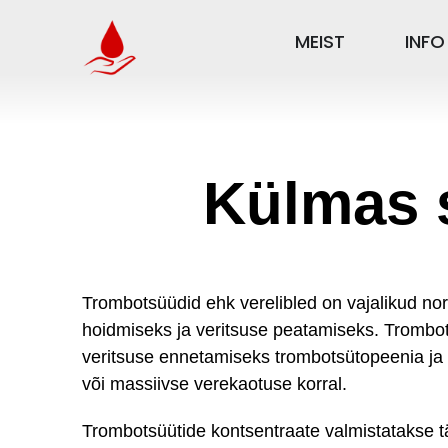
MEIST
INFO
Külmas s
Trombotsüüdid ehk verelibled on vajalikud n
hoidmiseks ja veritsuse peatamiseks. Trombo
veritsuse ennetamiseks trombotsütopeenia ja
või massiivse verekaotuse korral.
Trombotsüütide kontsentraate valmistatakse tä