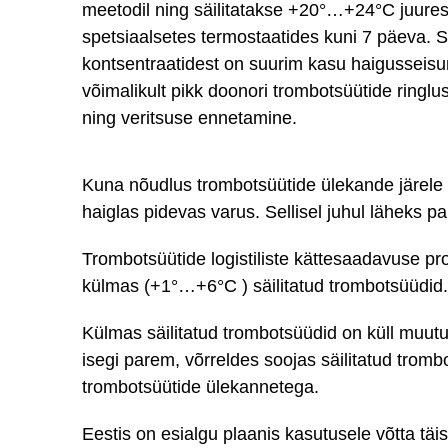
meetodil ning säilitatakse +20°…+24°C juures
spetsiaalsetes termostaatides kuni 7 päeva. S
kontsentraatidest on suurim kasu haigusseisun
võimalikult pikk doonori trombotsüütide ringl
ning veritsuse ennetamine.
Kuna nõudlus trombotsüütide ülekande järele va
haiglas pidevas varus. Sellisel juhul läheks p
Trombotsüütide logistiliste kättesaadavuse pr
külmas (+1°…+6°C ) säilitatud trombotsüüdid
Külmas säilitatud trombotsüüdid on küll muut
isegi parem, võrreldes soojas säilitatud trom
trombotsüütide ülekannetega.
Eestis on esialgu plaanis kasutusele võtta tä