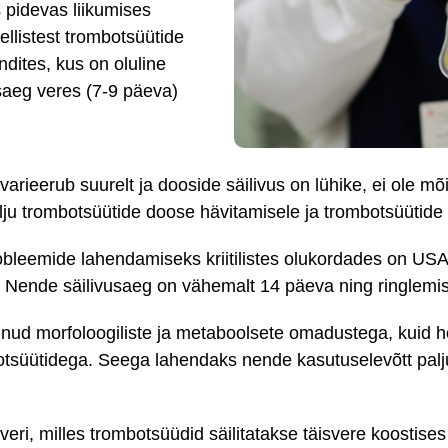
 pidevas liikumises
ellistest trombotsüütide
dites, kus on oluline
usaeg veres (7-9 päeva)
rieerub suurelt ja dooside säilivus on lühike, ei ole mõ
alju trombotsüütide doose hävitamisele ja trombotsüütide 
obleemide lahendamiseks kriitilistes olukordades on USA
. Nende säilivusaeg on vähemalt 14 päeva ning ringlemi
unud morfoloogiliste ja metaboolsete omadustega, kuid h
botsüütidega. Seega lahendaks nende kasutuselevõtt palj
isveri, milles trombotsüüdid säilitatakse täisvere koost