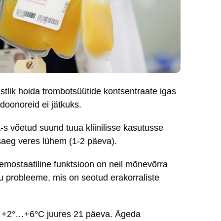
istlik hoida trombotsüütide kontsentraate igas
doonoreid ei jätkuks.
-s võetud suund tuua kliinilisse kasutusse
saeg veres lühem (1-2 päeva).
emostaatiline funktsioon on neil mõnevõrra
u probleeme, mis on seotud erakorraliste
ises +2°…+6°C juures 21 päeva. Ägeda