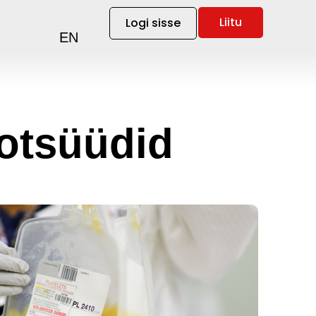
Liitu
Logi sisse
EN
botsüüdid