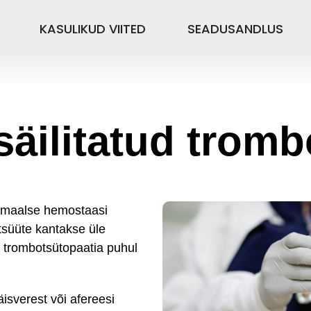
KASULIKUD VIITED
SEADUSANDLUS
äilitatud trom
ormaalse hemostaasi
tsüüte kantakse üle
 trombotsütopaatia puhul
isverest või afereesi